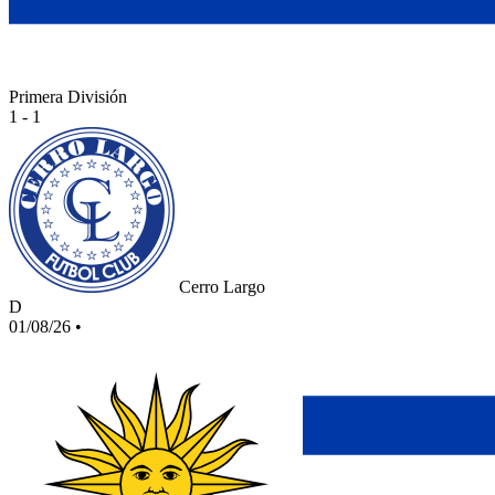
Primera División
1 - 1
Cerro Largo
D
01/08/26
•