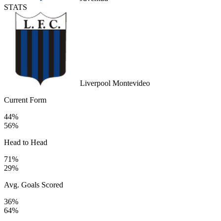
STATS
Liverpool Montevideo
Current Form
44%
56%
Head to Head
71%
29%
Avg. Goals Scored
36%
64%