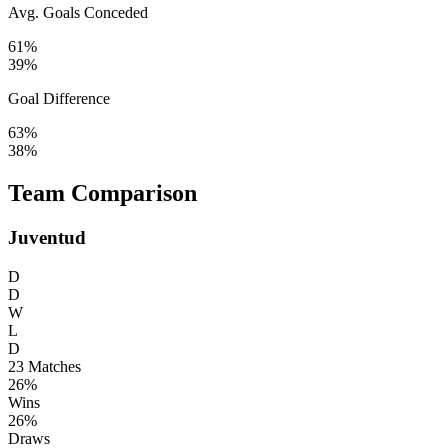
Avg. Goals Conceded
61%
39%
Goal Difference
63%
38%
Team Comparison
Juventud
D
D
W
L
D
23
Matches
26%
Wins
26%
Draws