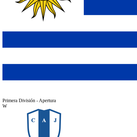
Primera División - Apertura
W