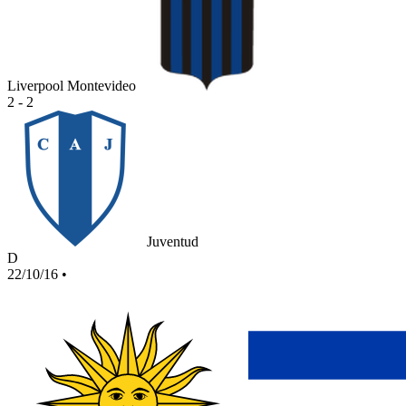
Liverpool Montevideo
2 - 2
Juventud
D
22/10/16
•