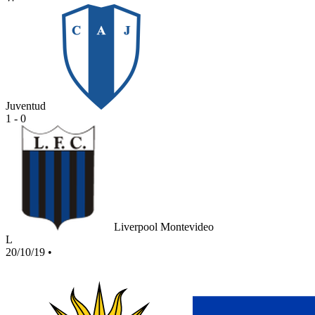
Juventud
1 - 0
Liverpool Montevideo
L
20/10/19
•