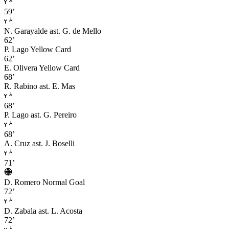
59’
N. Garayalde
ast. G. de Mello
62’
P. Lago
Yellow Card
62’
E. Olivera
Yellow Card
68’
R. Rabino
ast. E. Mas
68’
P. Lago
ast. G. Pereiro
68’
A. Cruz
ast. J. Boselli
71’
D. Romero
Normal Goal
72’
D. Zabala
ast. L. Acosta
72’