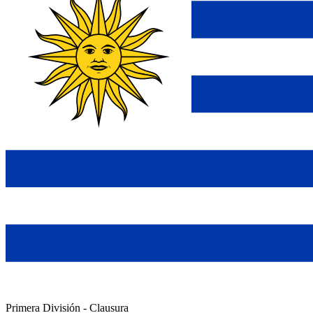
Primera División - Clausura