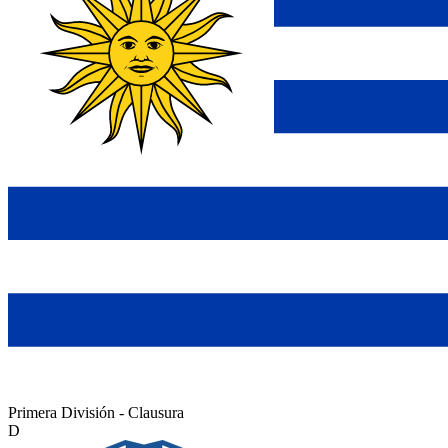
Primera División - Clausura
D