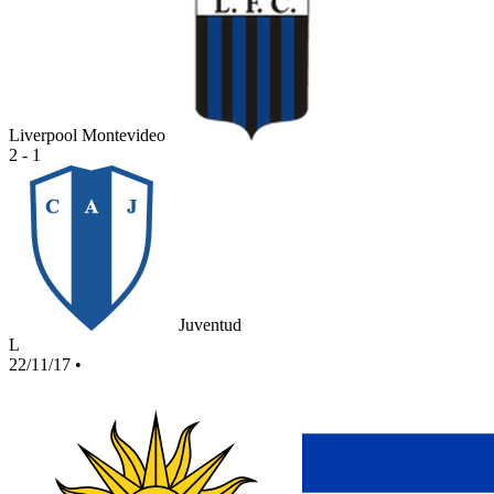
Liverpool Montevideo
2 - 1
Juventud
L
22/11/17
•