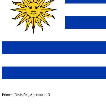
Primera División , Apertura - 13