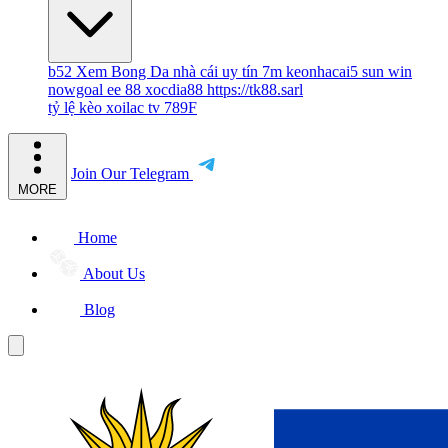
b52
Xem Bong Da
nhà cái uy tín
7m
keonhacai5
sun win
nowgoal
ee 88
xocdia88
https://tk88.sarl
tỷ lệ kèo
xoilac tv
789F
Join Our Telegram
MORE
Home
About Us
Blog