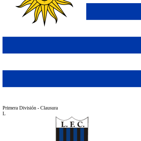
Primera División - Clausura
L