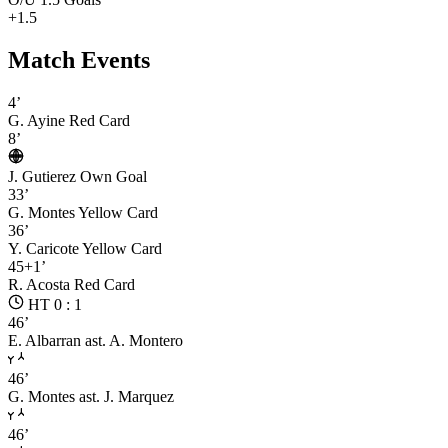
+1.5
Match Events
4’
G. Ayine
Red Card
8’
J. Gutierez
Own Goal
33’
G. Montes
Yellow Card
36’
Y. Caricote
Yellow Card
45+1’
R. Acosta
Red Card
HT 0 : 1
46’
E. Albarran
ast. A. Montero
46’
G. Montes
ast. J. Marquez
46’