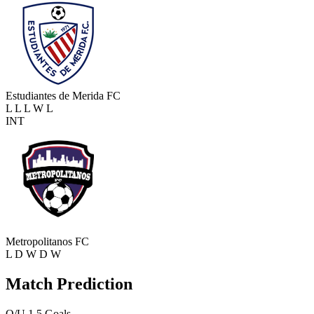
Estudiantes de Merida FC
L
L
L
W
L
INT
Metropolitanos FC
L
D
W
D
W
Match Prediction
O/U 1.5 Goals