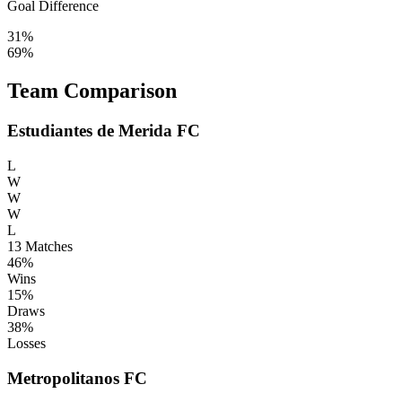
Goal Difference
31%
69%
Team Comparison
Estudiantes de Merida FC
L
W
W
W
L
13
Matches
46%
Wins
15%
Draws
38%
Losses
Metropolitanos FC