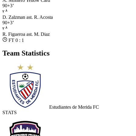
A. Montero
Yellow Card
90+3’
D. Zalzman
ast. R. Acosta
90+3’
R. Figueroa
ast. M. Diaz
FT 0 : 1
Team Statistics
Estudiantes de Merida FC
STATS