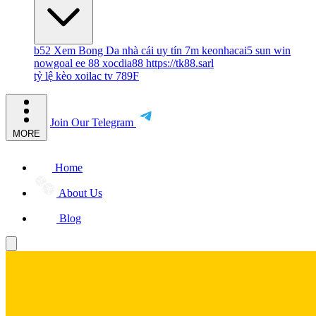
b52
Xem Bong Da
nhà cái uy tín
7m
keonhacai5
sun win
nowgoal
ee 88
xocdia88
https://tk88.sarl
tỷ lệ kèo
xoilac tv
789F
Join Our Telegram
MORE
Home
About Us
Blog