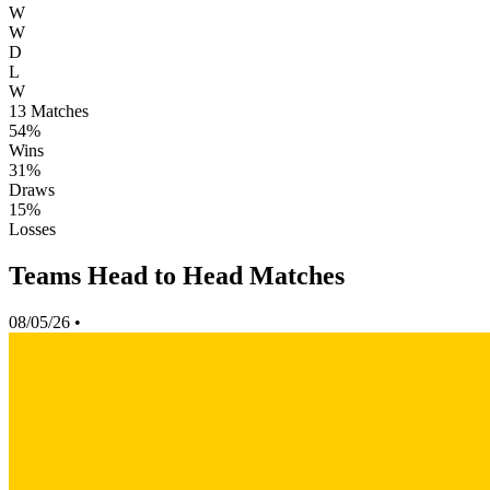
W
W
D
L
W
13
Matches
54%
Wins
31%
Draws
15%
Losses
Teams Head to Head Matches
08/05/26
•