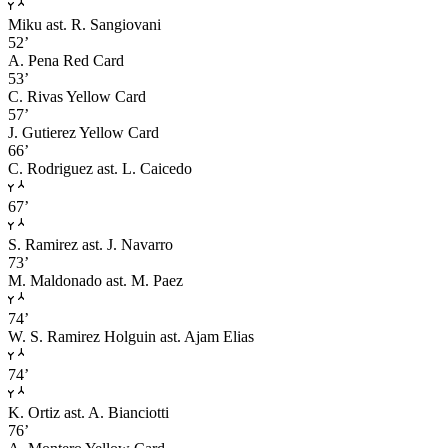
Miku
ast. R. Sangiovani
52’
A. Pena
Red Card
53’
C. Rivas
Yellow Card
57’
J. Gutierez
Yellow Card
66’
C. Rodriguez
ast. L. Caicedo
67’
S. Ramirez
ast. J. Navarro
73’
M. Maldonado
ast. M. Paez
74’
W. S. Ramirez Holguin
ast. Ajam Elias
74’
K. Ortiz
ast. A. Bianciotti
76’