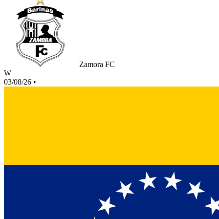
Zamora FC
W
03/08/26
•