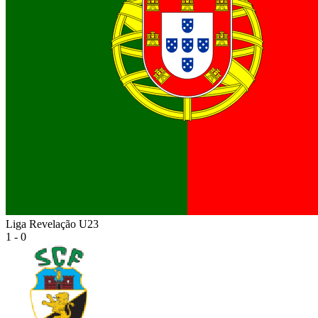
Liga Revelação U23
1 - 0