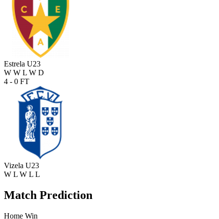
Estrela U23
W
W
L
W
D
4 - 0
FT
Vizela U23
W
L
W
L
L
Match Prediction
Home Win