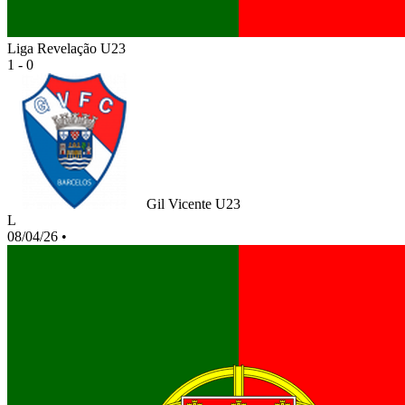
Liga Revelação U23
1 - 0
Gil Vicente U23
L
08/04/26
•