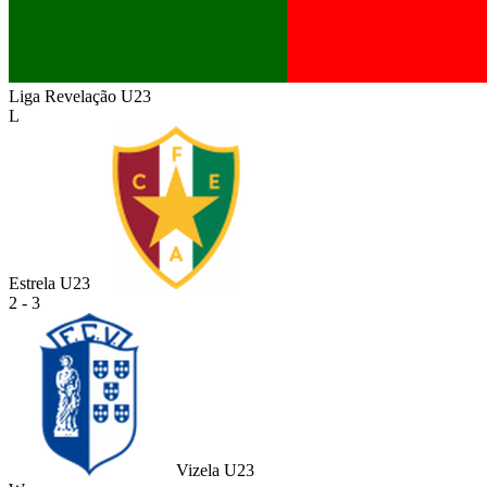
Liga Revelação U23
L
Estrela U23
2 - 3
Vizela U23