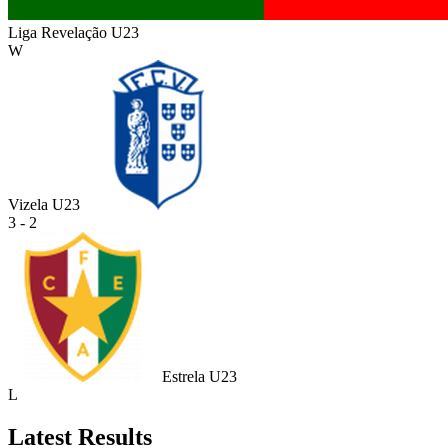
Liga Revelação U23
W
Vizela U23
3 - 2
Estrela U23
L
Latest Results