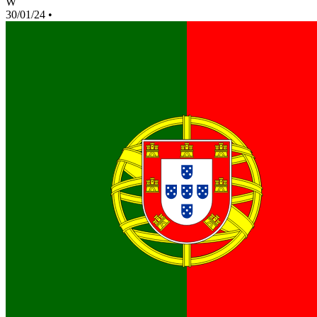
W
30/01/24
•