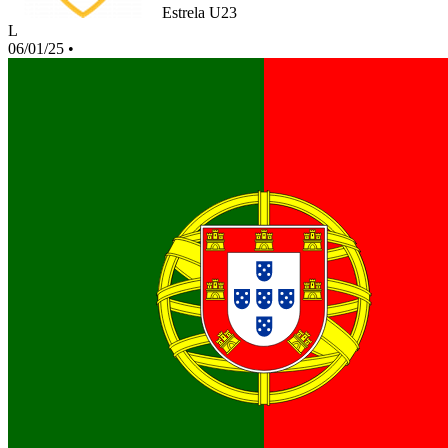
Estrela U23
L
06/01/25
•