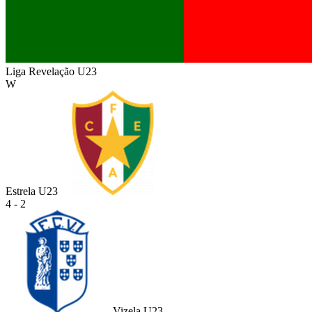
Liga Revelação U23
W
Estrela U23
4 - 2
Vizela U23