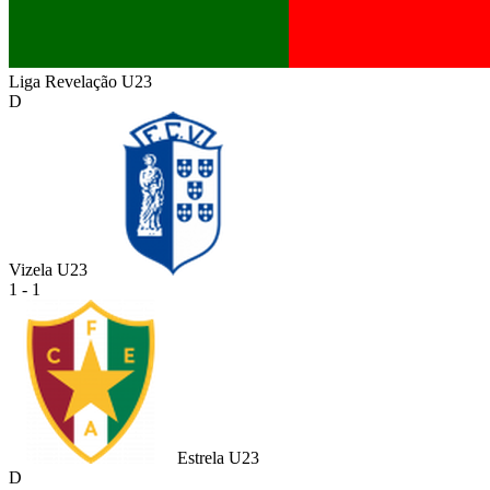
Liga Revelação U23
D
Vizela U23
1 - 1
Estrela U23
D