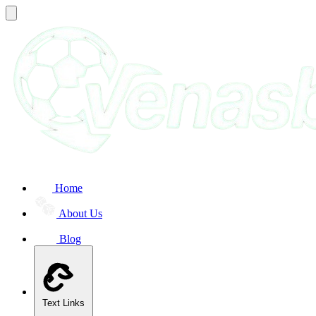
Home
About Us
Blog
Text Links