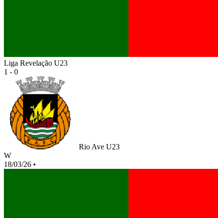
Liga Revelação U23
1 - 0
Rio Ave U23
W
18/03/26
•