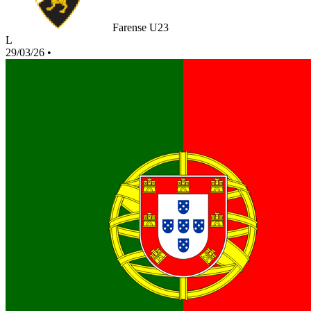
Farense U23
L
29/03/26
•