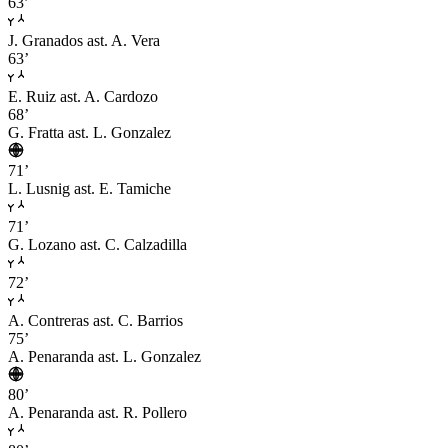
63’
J. Granados
ast. A. Vera
63’
E. Ruiz
ast. A. Cardozo
68’
G. Fratta
ast. L. Gonzalez
71’
L. Lusnig
ast. E. Tamiche
71’
G. Lozano
ast. C. Calzadilla
72’
A. Contreras
ast. C. Barrios
75’
A. Penaranda
ast. L. Gonzalez
80’
A. Penaranda
ast. R. Pollero