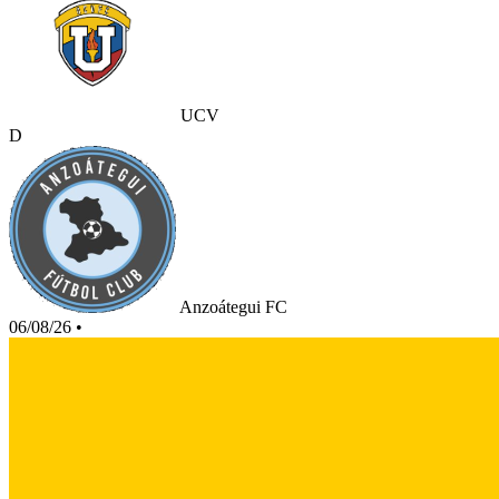
UCV
D
Anzoátegui FC
06/08/26
•