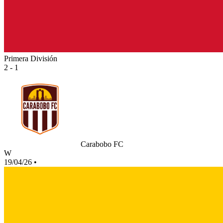
Primera División
2 - 1
Carabobo FC
W
19/04/26
•