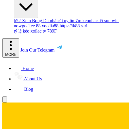
b52
Xem Bong Da
nhà cái uy tín
7m
keonhacai5
sun win
nowgoal
ee 88
xocdia88
https://tk88.sarl
tỷ lệ kèo
xoilac tv
789F
Join Our Telegram
MORE
Home
About Us
Blog