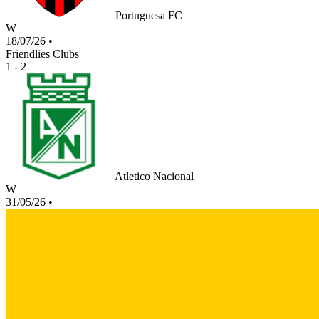
Portuguesa FC
W
18/07/26
•
Friendlies Clubs
1 - 2
Atletico Nacional
W
31/05/26
•