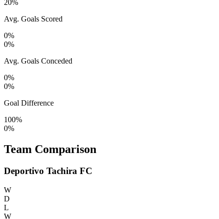
20%
Avg. Goals Scored
0%
0%
Avg. Goals Conceded
0%
0%
Goal Difference
100%
0%
Team Comparison
Deportivo Tachira FC
W
D
L
W