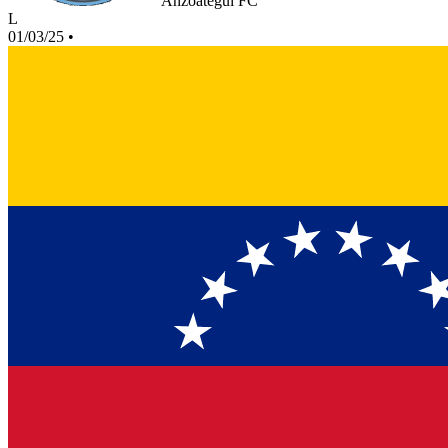
Anzoátegui FC
L
01/03/25
•