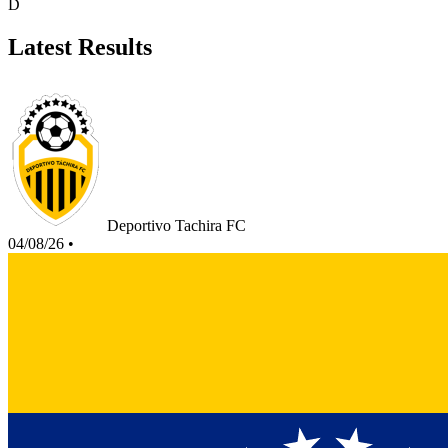
D
Latest Results
Deportivo Tachira FC
04/08/26
•