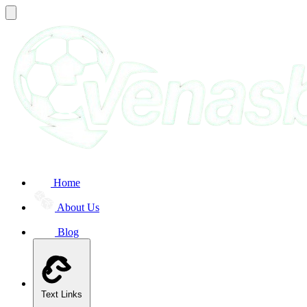
Home
About Us
Blog
Text Links