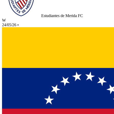
Estudiantes de Merida FC
W
24/05/26
•