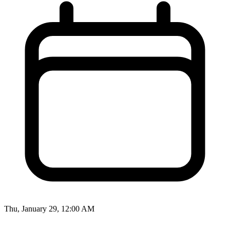
Thu, January 29, 12:00 AM