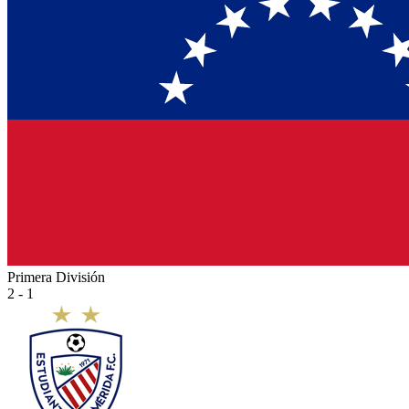
Primera División
2 - 1