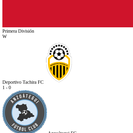
Primera División
W
Deportivo Tachira FC
1 - 0